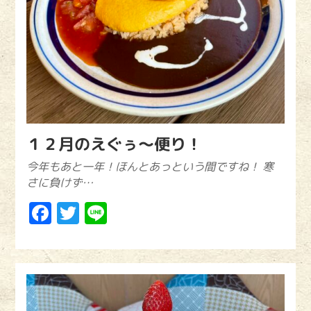
１２月のえぐぅ〜便り！
今年もあと一年！ほんとあっという間ですね！ 寒
さに負けず…
Facebook
Twitter
Line