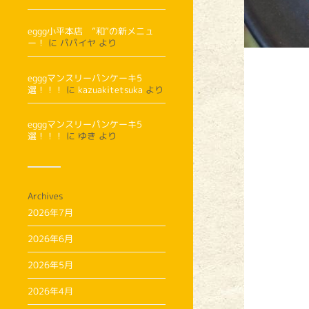
eggg小平本店 ”和”の新メニュ
ー！
に
パパイヤ
より
egggマンスリーパンケーキ5
選！！！
に
kazuakitetsuka
より
egggマンスリーパンケーキ5
選！！！
に
ゆき
より
Archives
2026年7月
2026年6月
2026年5月
2026年4月