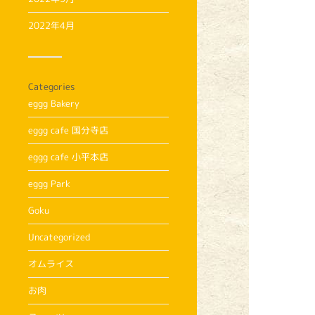
2022年4月
Categories
eggg Bakery
eggg cafe 国分寺店
eggg cafe 小平本店
eggg Park
Goku
Uncategorized
オムライス
お肉