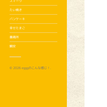
スィーツ
たい焼き
パンケーキ
幸せたまご
養鶏所
鯛安
© 2026
egggのこんな感じ！
.