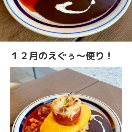
１２月のえぐぅ〜便り！