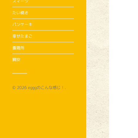
スィーツ
たい焼き
パンケーキ
幸せたまご
養鶏所
鯛安
© 2026
egggのこんな感じ！
.