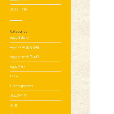
2022年4月
Categories
eggg Bakery
eggg cafe 国分寺店
eggg cafe 小平本店
eggg Park
Goku
Uncategorized
オムライス
お肉