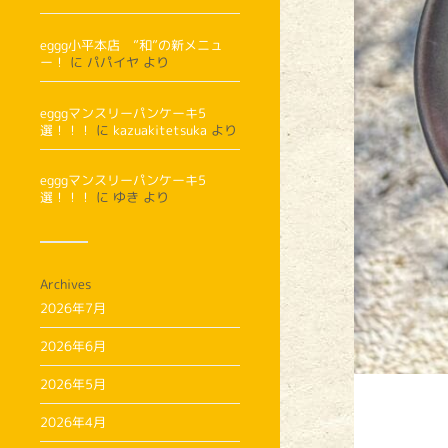
eggg小平本店 ”和”の新メニュ
ー！
に
パパイヤ
より
egggマンスリーパンケーキ5
選！！！
に
kazuakitetsuka
より
egggマンスリーパンケーキ5
選！！！
に
ゆき
より
Archives
2026年7月
2026年6月
2026年5月
2026年4月