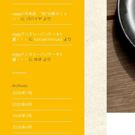
eggg小平本店 ”和”の新メニュ
ー！
に
パパイヤ
より
egggマンスリーパンケーキ5
選！！！
に
kazuakitetsuka
より
egggマンスリーパンケーキ5
選！！！
に
ゆき
より
Archives
2026年7月
2026年6月
2026年5月
2026年4月