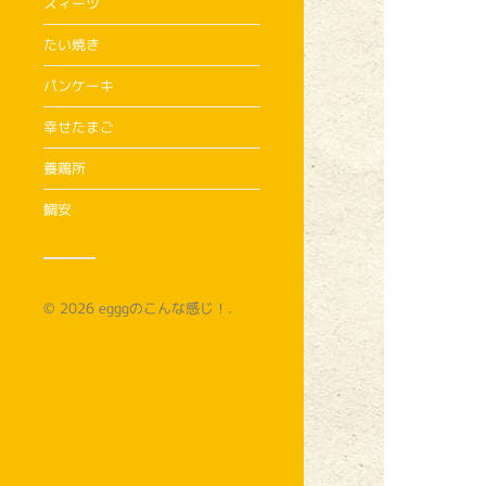
スィーツ
たい焼き
パンケーキ
幸せたまご
養鶏所
鯛安
© 2026
egggのこんな感じ！
.