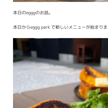
本日のegggのお話。
本日からeggg park で新しいメニューが始まり