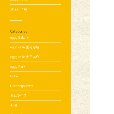
2022年4月
Categories
eggg Bakery
eggg cafe 国分寺店
eggg cafe 小平本店
eggg Park
Goku
Uncategorized
オムライス
お肉