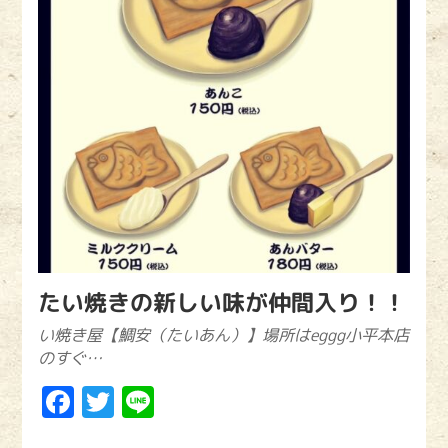
たい焼きの新しい味が仲間入り！！
い焼き屋【鯛安（たいあん）】場所はeggg小平本店
のすぐ…
Facebook
Twitter
Line